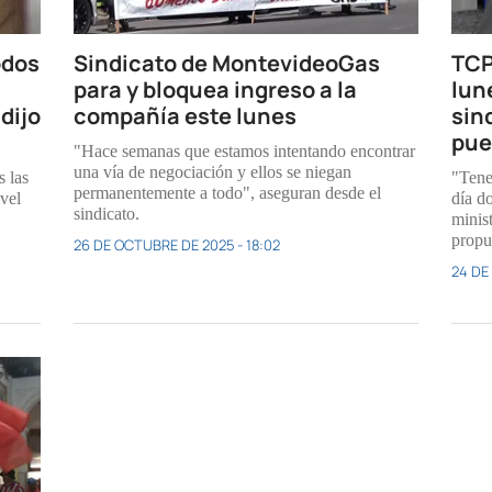
odos
Sindicato de MontevideoGas
TCP
para y bloquea ingreso a la
lun
dijo
compañía este lunes
sin
pue
"Hace semanas que estamos intentando encontrar
una vía de negociación y ellos se niegan
s las
"Tene
permanentemente a todo", aseguran desde el
ivel
día d
sindicato.
minis
propu
26 DE OCTUBRE DE 2025 - 18:02
24 DE