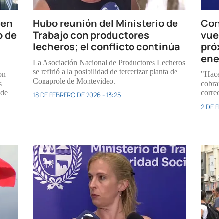
nen
Hubo reunión del Ministerio de
Con
o de
Trabajo con productores
vue
lecheros; el conflicto continúa
pró
ene
La Asociación Nacional de Productores Lecheros
se refirió a la posibilidad de tercerizar planta de
on
"Hace
Conaprole de Montevideo.
s
cobram
 de
correc
18 DE FEBRERO DE 2026 - 13:25
2 DE F