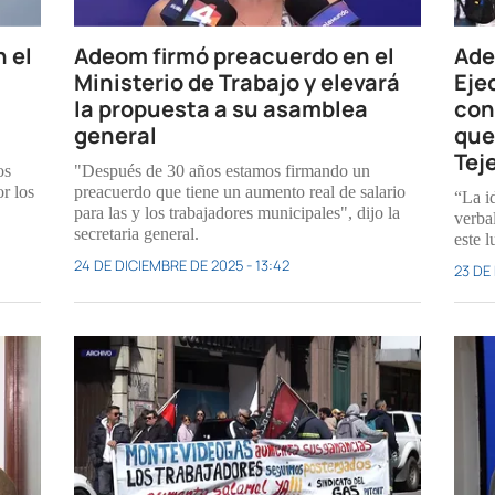
 el
Adeom firmó preacuerdo en el
Ade
Ministerio de Trabajo y elevará
Eje
la propuesta a su asamblea
con
general
que 
Tej
os
"Después de 30 años estamos firmando un
or los
preacuerdo que tiene un aumento real de salario
“La i
para las y los trabajadores municipales", dijo la
verba
secretaria general.
este 
24 DE DICIEMBRE DE 2025 - 13:42
23 DE 