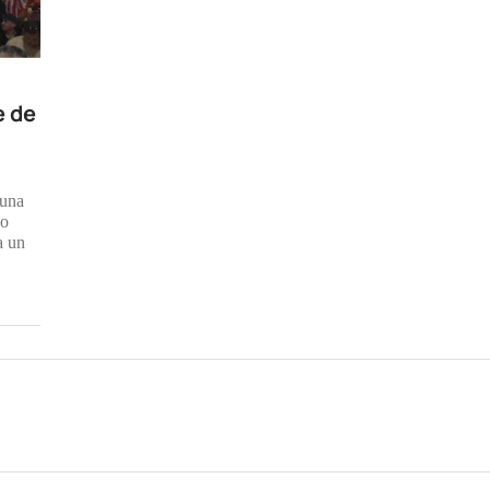
e de
 una
jo
a un