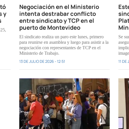
ntó
Negociación en el Ministerio
Est
s y
intenta destrabar conflicto
sin
s
entre sindicato y TCP en el
Pla
puerto de Montevideo
Min
025,
El sindicato realiza un paro este lunes, primero
Se su
para reunirse en asamblea y luego para asistir a la
asegur
negociación con representantes de TCP en el
implic
Ministerio de Trabajo.
image
13 DE JULIO DE 2026 - 12:51
11 DE 