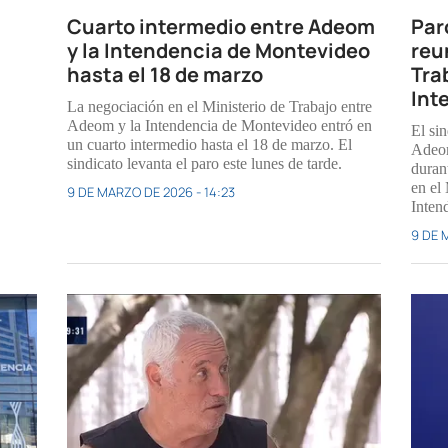
Cuarto intermedio entre Adeom
Par
y la Intendencia de Montevideo
reu
hasta el 18 de marzo
Tra
Int
La negociación en el Ministerio de Trabajo entre
Adeom y la Intendencia de Montevideo entró en
El si
un cuarto intermedio hasta el 18 de marzo. El
Adeom
sindicato levanta el paro este lunes de tarde.
duran
en el 
9 DE MARZO DE 2026 - 14:23
Inten
9 DE 