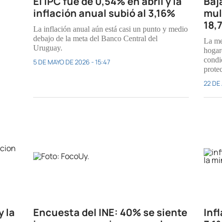
El IPC fue de 0,54% en abril y la
Baj
inflación anual subió al 3,16%
mul
18,
La inflación anual aún está casi un punto y medio
debajo de la meta del Banco Central del
La me
Uruguay.
hogar
condic
5 DE MAYO DE 2026 - 15:47
prote
22 DE 
y la
Encuesta del INE: 40% se siente
Inf