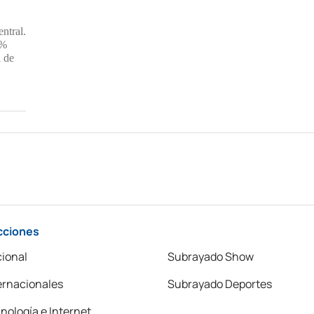
ntral.
3%
l de
cciones
ional
Subrayado Show
ernacionales
Subrayado Deportes
nología e Internet