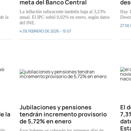
meta del Banco Central
des
La inflación subyacente también baja al 3,23%
Hay 1
de la
anual. El IPC subió 0,92% en enero, según datos
Desem
del INE.
27 DE
4 DE FEBRERO DE 2026 - 15:07
Jubilaciones y pensiones
El 
e la
tendrán incremento provisorio
7,3
de 5,72% en enero
dat
Est
66%
Esos haberes se cobrarán los primeros días de