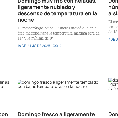
Domingo muy frío con heladas,
Dom
ligeramente nublado y
húm
descenso de temperatura en la
ais
noche
El me
tempe
El meteorólogo Nubel Cisneros indicó que en el
de 18
área metropolitana la temperatura máxima será de
11° y la mínima de 0°.
7 DE J
14 DE JUNIO DE 2026 - 09:14
con
Domingo fresco a ligeramente
Dom