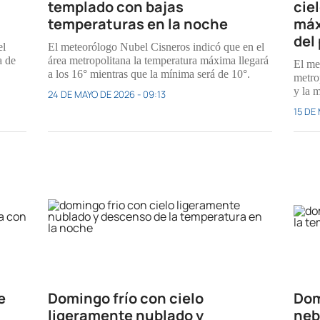
templado con bajas
cie
temperaturas en la noche
máx
del
el
El meteorólogo Nubel Cisneros indicó que en el
a de
área metropolitana la temperatura máxima llegará
El me
a los 16° mientras que la mínima será de 10°.
metro
y la 
24 DE MAYO DE 2026 - 09:13
15 DE
e
Domingo frío con cielo
Dom
ligeramente nublado y
neb