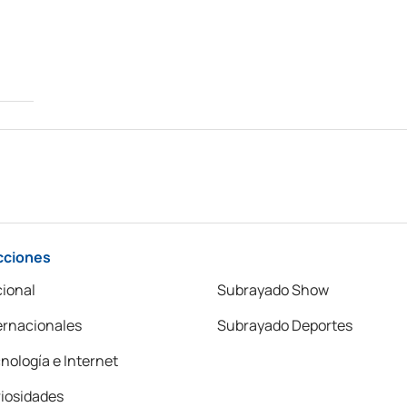
cciones
ional
Subrayado Show
ernacionales
Subrayado Deportes
nología e Internet
iosidades