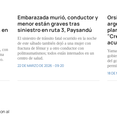
Embarazada murió, conductor y
Ors
menor están graves tras
arg
n en
siniestro en ruta 3, Paysandú
pla
"Cr
El siniestro de tránsito fatal ocurrido en la noche
acu
de este sábado también dejó a una mujer con
fractura de fémur y a otro conductor con
, con
Yaman
politraumatismos; todos están internados en un
una
gobie
centro de salud.
no.
del g
22 DE MARZO DE 2026 - 09:20
permit
18 DE