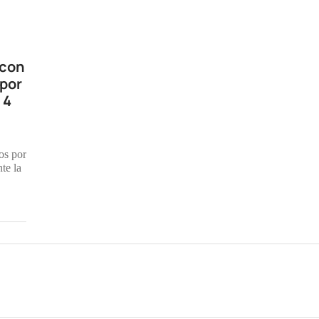
 con
 por
 4
os por
te la