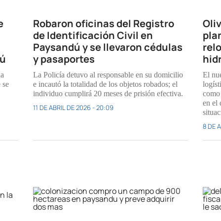
e
Robaron oficinas del Registro
Oliv
de Identificación Civil en
pla
Paysandú y se llevaron cédulas
relo
dú
y pasaportes
hid
la
La Policía detuvo al responsable en su domicilio
El nu
 se
e incautó la totalidad de los objetos robados; el
logíst
individuo cumplirá 20 meses de prisión efectiva.
como 
en el
11 DE ABRIL DE 2026 - 20:09
situa
8 DE A