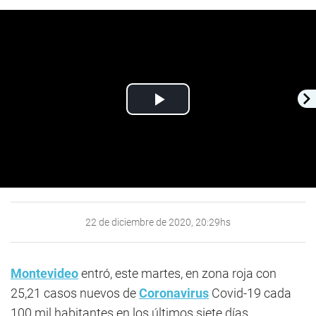
Play
Video
22 de diciembre de 2020, 20:29hs
Montevideo
entró, este martes, en zona roja con
25,21 casos nuevos de
Coronavirus
Covid-19 cada
100 mil habitantes en los últimos siete días.