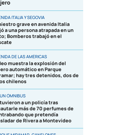
jero
NIDA ITALIA Y SEGOVIA
niestro grave en avenida Italia
jó a una persona atrapada en un
to; Bomberos trabajó en el
scate
ENIDA DE LAS AMÉRICAS
deo muestra la explosión del
jero automático en Parque
ramar; hay tres detenidos, dos de
los chilenos
 UN ÓMNIBUS
tuvieron a un policía tras
cautarle más de 70 perfumes de
ntrabando que pretendía
asladar de Rivera a Montevideo
RQUE MIRAMAR, CANELONES