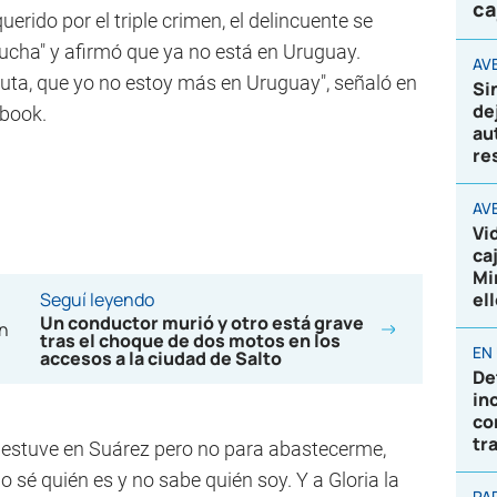
ca
rido por el triple crimen, el delincuente se
 "trucha" y afirmó que ya no está en Uruguay.
AVE
 puta, que yo no estoy más en Uruguay", señaló en
Si
de
ebook.
au
re
AV
Vi
ca
Mi
Seguí leyendo
el
Un conductor murió y otro está grave
tras el choque de dos motos en los
EN
accesos a la ciudad de Salto
De
in
co
tr
sí estuve en Suárez pero no para abastecerme,
 sé quién es y no sabe quién soy. Y a Gloria la
PA