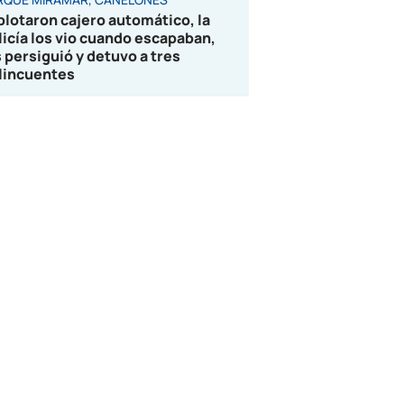
plotaron cajero automático, la
licía los vio cuando escapaban,
s persiguió y detuvo a tres
lincuentes