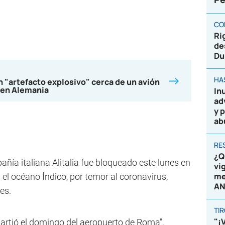
CO
Ri
de
Du
HA
n "artefacto explosivo" cerca de un avión
 en Alemania
In
ad
y 
ab
RE
¿Q
añía italiana Alitalia fue bloqueado este lunes en
vi
me
en el océano Índico, por temor al coronavirus,
AN
es.
TI
"¡
partió el domingo del aeropuerto de Roma",