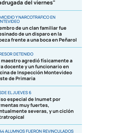
drugada del viernes"
MICIDIO Y NARCOTRÁFICO EN
NTEVIDEO
embro de un clan familiar fue
esinado de un disparo en la
beza frente a una boca en Peñarol
RESOR DETENIDO
 maestro agredió físicamente a
ra docente y un funcionario en
icina de Inspección Montevideo
ste de Primaria
SDE EL JUEVES 6
iso especial de Inumet por
rmentas muy fuertes,
ntualmente severas, y un ciclón
tratropical
844 ALUMNOS FUERON REVINCULADOS