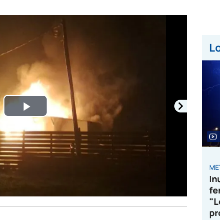
Lo
Play
Video
ME
In
fe
"L
pr