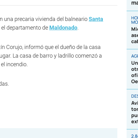
ma
HO
n una precaria vivienda del balneario
Santa
MO
n el departamento de
Maldonado
.
Mi
as
ca
tín Corujo, informó que el dueño de la casa
lugar. La casa de barro y ladrillo comenzó a
AG
Un
el incendio.
ot
of
Oe
das.
DE
Av
to
pu
ex
2.