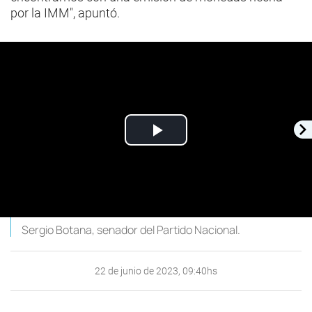
por la IMM", apuntó.
Play
Video
Sergio Botana, senador del Partido Nacional.
22 de junio de 2023, 09:40hs