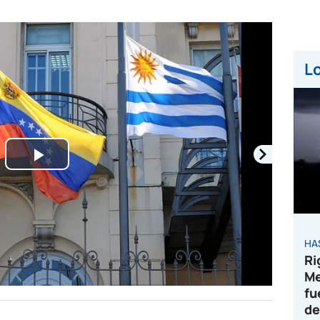
Lo
Play
Video
HA
Ri
Me
fu
de