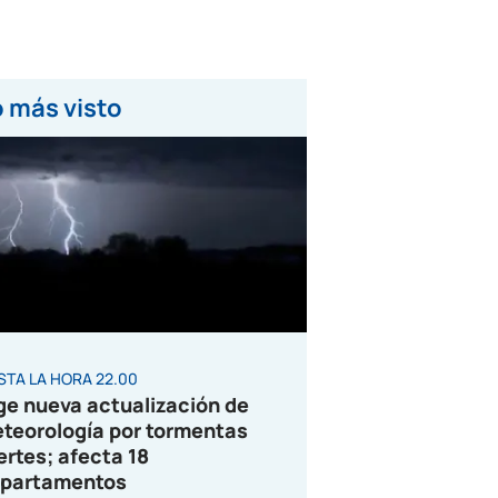
 más visto
STA LA HORA 22.00
ge nueva actualización de
teorología por tormentas
ertes; afecta 18
partamentos