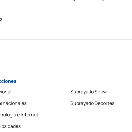
cciones
ional
Subrayado Show
ernacionales
Subrayado Deportes
nología e Internet
iosidades