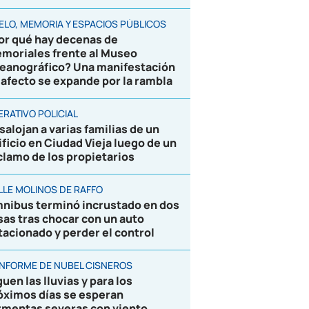
ELO, MEMORIA Y ESPACIOS PÚBLICOS
or qué hay decenas de
moriales frente al Museo
eanográfico? Una manifestación
 afecto se expande por la rambla
ERATIVO POLICIAL
salojan a varias familias de un
ificio en Ciudad Vieja luego de un
clamo de los propietarios
LLE MOLINOS DE RAFFO
nibus terminó incrustado en dos
sas tras chocar con un auto
tacionado y perder el control
 INFORME DE NUBEL CISNEROS
uen las lluvias y para los
óximos días se esperan
rmentas severas con viento