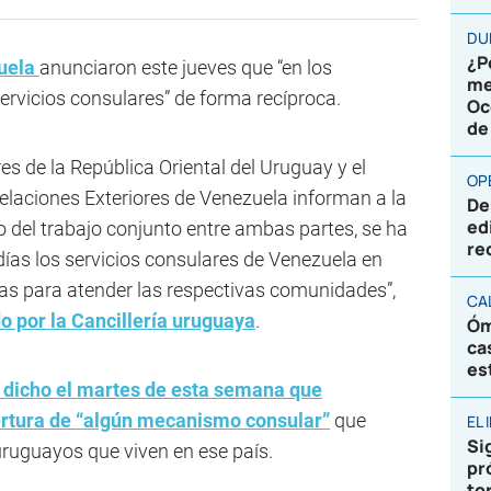
DU
¿P
uela
anunciaron este jueves que “en los
me
servicios consulares” de forma recíproca.
Oc
de
res de la República Oriental del Uruguay y el
OP
Relaciones Exteriores de Venezuela informan a la
De
ed
o del trabajo conjunto entre ambas partes, se ha
re
días los servicios consulares de Venezuela en
s para atender las respectivas comunidades”,
CA
o por la Cancillería uruguaya
.
Óm
ca
es
a dicho el martes de esta semana que
rtura de “algún mecanismo consular”
que
EL
Sig
 uruguayos que viven en ese país.
pr
to