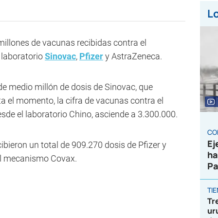
Lo
illones de vacunas recibidas contra el
 laboratorio
Sinovac
,
Pfizer
y AstraZeneca.
de medio millón de dosis de Sinovac, que
a el momento, la cifra de vacunas contra el
sde el laboratorio Chino, asciende a 3.300.000.
CO
Ej
bieron un total de 909.270 dosis de Pfizer y
ha
el mecanismo Covax.
Pa
TI
Tr
ur