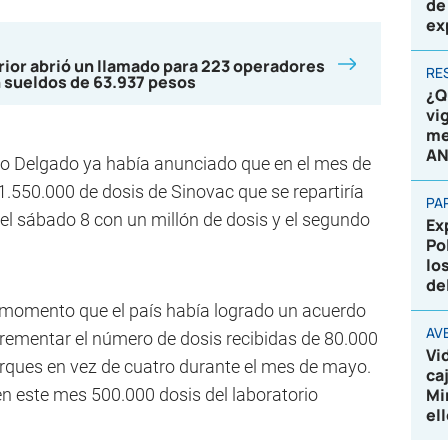
de
ex
erior abrió un llamado para 223 operadores
RE
n sueldos de 63.937 pesos
¿Q
vi
me
AN
varo Delgado ya había anunciado que en el mes de
1.550.000 de dosis de Sinovac que se repartiría
PA
el sábado 8 con un millón de dosis y el segundo
Ex
Po
lo
de
 momento que el país había logrado un acuerdo
AV
ncrementar el número de dosis recibidas de 80.000
Vi
arques en vez de cuatro durante el mes de mayo.
ca
 en este mes 500.000 dosis del laboratorio
Mi
el