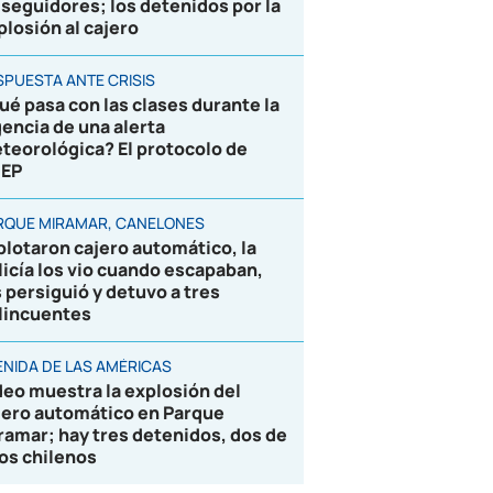
 seguidores; los detenidos por la
plosión al cajero
SPUESTA ANTE CRISIS
ué pasa con las clases durante la
gencia de una alerta
teorológica? El protocolo de
EP
RQUE MIRAMAR, CANELONES
plotaron cajero automático, la
licía los vio cuando escapaban,
s persiguió y detuvo a tres
lincuentes
ENIDA DE LAS AMÉRICAS
deo muestra la explosión del
jero automático en Parque
ramar; hay tres detenidos, dos de
los chilenos