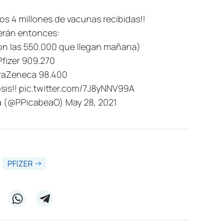
s 4 millones de vacunas recibidas!!
erán entonces:
on las 550.000 que llegan mañana)
Pfizer 909.270
raZeneca 98.400
sis!!
pic.twitter.com/7J8yNNV99A
ea (@PPicabeaO)
May 28, 2021
PFIZER