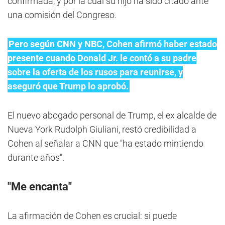
confirmada, y por la cual su hijo ha sido citado ante
una comisión del Congreso.
Pero según CNN y NBC, Cohen afirmó haber estado
presente cuando Donald Jr. le contó a su padre
sobre la oferta de los rusos para reunirse, y
aseguró que Trump lo aprobó.
El nuevo abogado personal de Trump, el ex alcalde de
Nueva York Rudolph Giuliani, restó credibilidad a
Cohen al señalar a CNN que "ha estado mintiendo
durante años".
"Me encanta"
La afirmación de Cohen es crucial: si puede