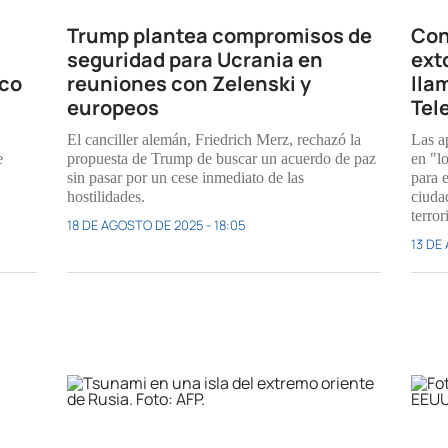
Trump plantea compromisos de
Con 
seguridad para Ucrania en
ext
nco
reuniones con Zelenski y
lla
europeos
Tel
El canciller alemán, Friedrich Merz, rechazó la
Las a
e
propuesta de Trump de buscar un acuerdo de paz
en "lo
sin pasar por un cese inmediato de las
para e
hostilidades.
ciuda
terror
18 DE AGOSTO DE 2025 - 18:05
13 DE 