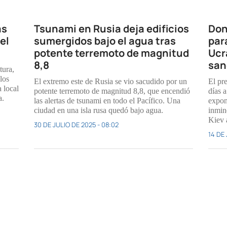
as
Tsunami en Rusia deja edificios
Don
el
sumergidos bajo el agua tras
par
potente terremoto de magnitud
Ucr
8,8
san
tura,
los
El extremo este de Rusia se vio sacudido por un
El pr
 local
potente terremoto de magnitud 8,8, que encendió
días a
a.
las alertas de tsunami en todo el Pacífico. Una
expon
ciudad en una isla rusa quedó bajo agua.
inmin
Kiev 
30 DE JULIO DE 2025 - 08:02
14 DE 