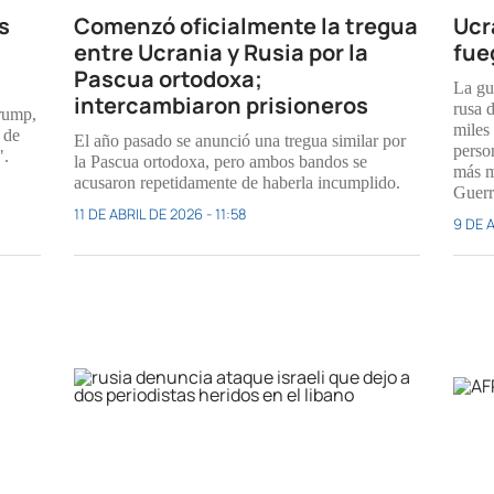
s
Comenzó oficialmente la tregua
Ucr
entre Ucrania y Rusia por la
fue
Pascua ortodoxa;
La gu
intercambiaron prisioneros
rusa 
rump,
miles
 de
El año pasado se anunció una tregua similar por
person
".
la Pascua ortodoxa, pero ambos bandos se
más m
acusaron repetidamente de haberla incumplido.
Guerr
11 DE ABRIL DE 2026 - 11:58
9 DE A