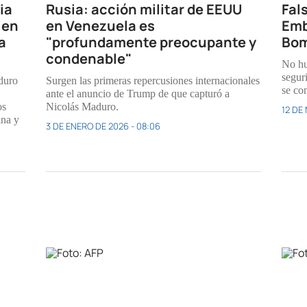
ia
Rusia: acción militar de EEUU
Fal
 en
en Venezuela es
Emb
a
"profundamente preocupante y
Bom
condenable"
No hu
seguri
duro
Surgen las primeras repercusiones internacionales
se co
ante el anuncio de Trump de que capturó a
os
Nicolás Maduro.
12 DE
ina y
3 DE ENERO DE 2026 - 08:06