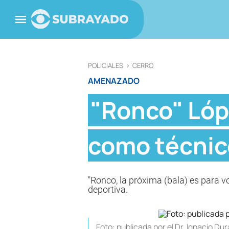
POLICIALES
>
CERRO
AMENAZADO
"Ronco" Lópe
como técnic
"Ronco, la próxima (bala) es para vo
deportiva.
Foto: publicada por el Dr. Ignacio Dur