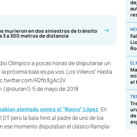
de
au
re
NE
s murieron en dos siniestros de tránsito
a 3 a 300 metros de distancia
Fa
Li
Ro
adio Olímpico a pocas horas de disputarse un
EL
Ma
 la próxima bala es pa vos. Los Villeros” Hasta
mí
ic.twitter.com/R2fb3gAc2V
el
án (@iduran1)
5 de mayo de 2018
TI
Tr
habían atentado contra el “Ronco” López
. En
ur
de
 DT pero la bala hirió al padre de uno de los
ex
e en ese momento disputaban el clásico Rampla-