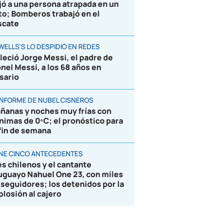
jó a una persona atrapada en un
to; Bomberos trabajó en el
scate
WELLS'S LO DESPIDIÓ EN REDES
lleció Jorge Messi, el padre de
onel Messi, a los 68 años en
sario
 INFORME DE NUBEL CISNEROS
ñanas y noches muy frías con
nimas de 0ºC; el pronóstico para
 fin de semana
ENE CINCO ANTECEDENTES
es chilenos y el cantante
uguayo Nahuel One 23, con miles
 seguidores; los detenidos por la
plosión al cajero