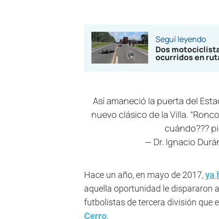
Seguí leyendo
Dos motociclista
ocurridos en rut
Así amaneció la puerta del Est
nuevo clásico de la Villa. “Ronco
cuándo???
p
— Dr. Ignacio Dur
Hace un año, en mayo de 2017,
ya 
aquella oportunidad le dispararon al
futbolistas de tercera división qu
Cerro
.