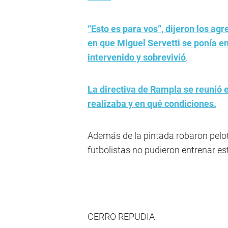
“Esto es para vos”, dijeron los ag
en que Miguel Servetti se ponía en
intervenido y sobrevivió
.
La directiva de Rampla se reunió e
realizaba y en qué condiciones.
Además de la pintada robaron pelot
futbolistas no pudieron entrenar e
CERRO REPUDIA