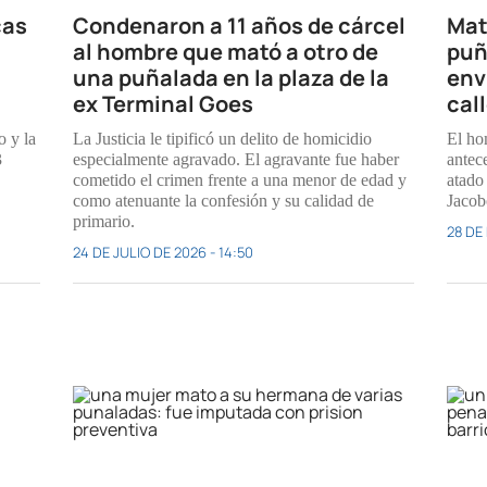
cas
Condenaron a 11 años de cárcel
Mat
al hombre que mató a otro de
puñ
una puñalada en la plaza de la
env
ex Terminal Goes
cal
o y la
La Justicia le tipificó un delito de homicidio
El ho
3
especialmente agravado. El agravante fue haber
antec
cometido el crimen frente a una menor de edad y
atado 
como atenuante la confesión y su calidad de
Jacob
primario.
28 DE
24 DE JULIO DE 2026 - 14:50