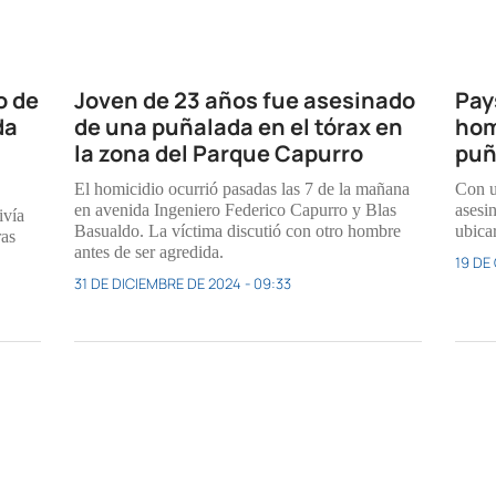
o de
Joven de 23 años fue asesinado
Pay
da
de una puñalada en el tórax en
hom
la zona del Parque Capurro
puñ
El homicidio ocurrió pasadas las 7 de la mañana
Con u
en avenida Ingeniero Federico Capurro y Blas
asesin
ivía
Basualdo. La víctima discutió con otro hombre
ubica
ras
antes de ser agredida.
19 DE
31 DE DICIEMBRE DE 2024 - 09:33