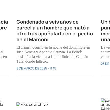
ncia
Condenado a seis años de
Un 
bre
cárcel a un hombre que mató a
puñ
otro tras apuñalarlo en el pecho
men
en el Marconi
una
El crimen ocurrió en la noche del domingo 2 en
La ví
 al
Juan Acosta y Aparicio Saravia. La Policía
encima
ía en
trasladó a la víctima a la policlínica de Capitán
el bar
Tula, donde falleció.
25 DE
8 DE MARZO DE 2025 - 11:15