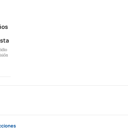
ños
osta
idio
isión
cciones