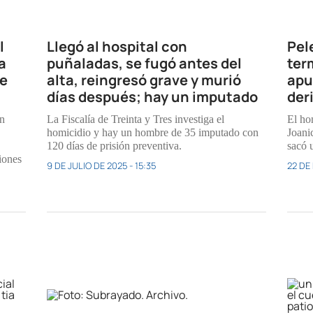
l
Llegó al hospital con
Pel
a
puñaladas, se fugó antes del
ter
te
alta, reingresó grave y murió
apu
días después; hay un imputado
der
an
La Fiscalía de Treinta y Tres investiga el
El ho
homicidio y hay un hombre de 35 imputado con
Joani
120 días de prisión preventiva.
sacó 
iones
9 DE JULIO DE 2025 - 15:35
22 DE