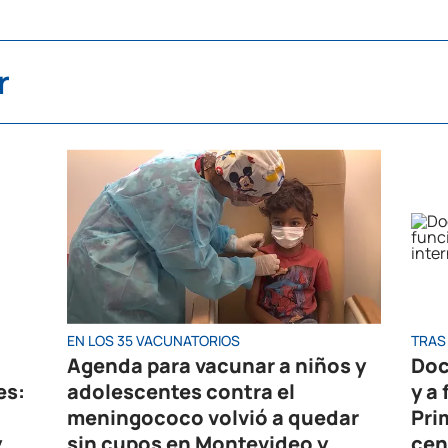
r
EN LOS 35 VACUNATORIOS
TRAS 
Agenda para vacunar a niños y
Doc
es:
adolescentes contra el
y a
meningococo volvió a quedar
Pri
y
sin cupos en Montevideo y
cen