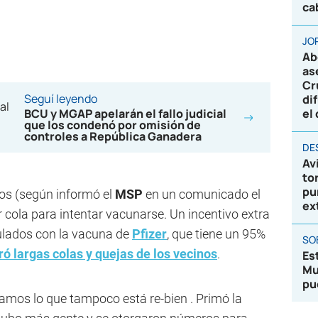
ca
JO
Ab
as
Cr
Seguí leyendo
di
BCU y MGAP apelarán el fallo judicial
el
que los condenó por omisión de
controles a República Ganadera
DE
Av
to
pu
os (según informó el
MSP
en un comunicado el
ex
 cola para intentar vacunarse. Un incentivo extra
ulados con la vacuna de
Pfizer
, que tiene un 95%
SO
ró largas colas y quejas de los vecinos
.
Es
Mu
pu
amos lo que tampoco está re-bien . Primó la