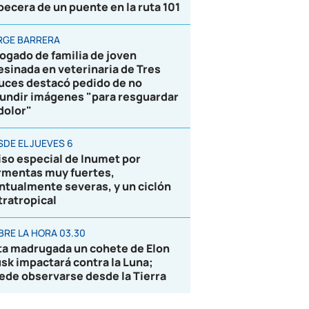
becera de un puente en la ruta 101
RGE BARRERA
ogado de familia de joven
esinada en veterinaria de Tres
uces destacó pedido de no
fundir imágenes "para resguardar
 dolor"
SDE EL JUEVES 6
iso especial de Inumet por
rmentas muy fuertes,
ntualmente severas, y un ciclón
tratropical
BRE LA HORA 03.30
ta madrugada un cohete de Elon
sk impactará contra la Luna;
ede observarse desde la Tierra