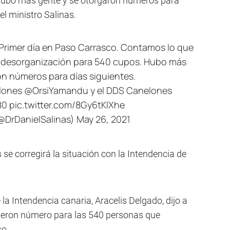
Hubo más gente y se otorgaron números para
 el ministro Salinas.
Primer día en Paso Carrasco. Contamos lo que
la desorganización para 540 cupos. Hubo más
on números para días siguientes.
lones
@OrsiYamandu
y el DDS Canelones
80
pic.twitter.com/8Gy6tKlXhe
(@DrDanielSalinas)
May 26, 2021
se corregirá la situación con la Intendencia de
 la Intendencia canaria, Aracelis Delgado, dijo a
ieron número para las 540 personas que
so.