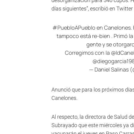
desorganización para 540 cupos. 
días siguientes”, escribió en Twitter
#PuebloAPueblo
en Canelones. 
tampoco está re-bien . Primó 
gente y se otorgar
Corregimos con la
@IdCane
@diegogarcia19
— Daniel Salinas 
Anunció que para los próximos días 
Canelones.
Al respecto, la directora de Salud de
Subrayado que este miércoles ya d
vacunarán el jueves en Paso Carra