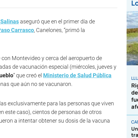
Lo
 Salinas
aseguró que en el primer día de
Paso Carrasco
, Canelones, “primó la
e con Montevideo y cerca del aeropuerto de
nadas de vacunación especial (miércoles, jueves y
pueblo
” que creó el
Ministerio de Salud Pública
LL
onas que aún no se vacunaron.
Ri
de
fu
as exclusivamente para las personas que viven
af
n este caso), cientos de personas de otros
ueron a intentar obtener su dosis de la vacuna
CA
Un
tr