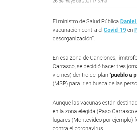
26 de mayo de 2021, 17:57hs
El ministro de Salud Pública
Daniel
vacunación contra el
Covid-19
en
desorganización”.
En esa zona de Canelones, limítrof
Carrasco, se decidió hacer tres jor
viernes) dentro del plan “
pueblo a 
(MSP) para ir en busca de las pers
Aunque las vacunas están destinad
en la zona elegida (Paso Carrasco e
lugares (Montevideo por ejemplo) f
contra el coronavirus.