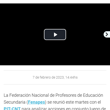
Play
Video
7 de febrero de 2023, 14:44hs
La Federación Nacional de Profesores de Educación
Secundaria (
Fenapes
) se reunió este martes con el
PIT-CNT
para analizar acciones en conjunto luego de