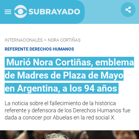
INTERNACIONALES
>
NORA CORTIÑAS
REFERENTE DERECHOS HUMANOS
Murió Nora Cortiñas, emblema
de Madres de Plaza de Mayo
en Argentina, a los 94 años
La noticia sobre el fallecimiento de la histórica
referente y defensora de los Derechos Humanos fue
dada a conocer por Abuelas en la red social X.