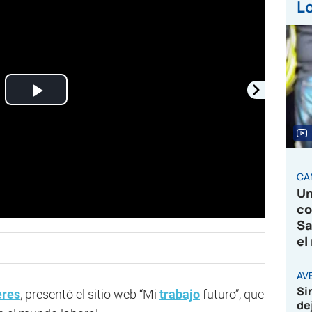
Lo
Play
Video
CA
Un
co
Sa
el
AVE
Si
eres
, presentó el sitio web “Mi
trabajo
futuro”, que
de