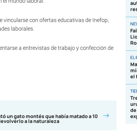
n el mundo laboral.
au
re
te vincularse con ofertas educativas de Inefop,
NE
ades laborales.
Fa
Li
Ro
ntarse a entrevistas de trabajo y confección de
EL
Ma
mí
el
TI
Tr
ur
de
ató un gato montés que había matado a 10
ex
devolverlo a la naturaleza