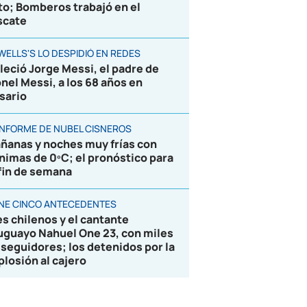
to; Bomberos trabajó en el
scate
WELLS'S LO DESPIDIÓ EN REDES
lleció Jorge Messi, el padre de
onel Messi, a los 68 años en
sario
 INFORME DE NUBEL CISNEROS
ñanas y noches muy frías con
nimas de 0ºC; el pronóstico para
 fin de semana
ENE CINCO ANTECEDENTES
es chilenos y el cantante
uguayo Nahuel One 23, con miles
 seguidores; los detenidos por la
plosión al cajero