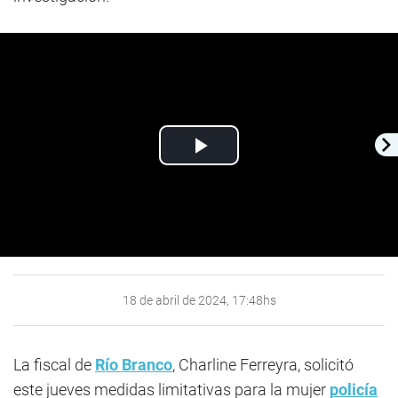
Play
Video
18 de abril de 2024, 17:48hs
La fiscal de
Río Branco
, Charline Ferreyra, solicitó
este jueves medidas limitativas para la mujer
policía