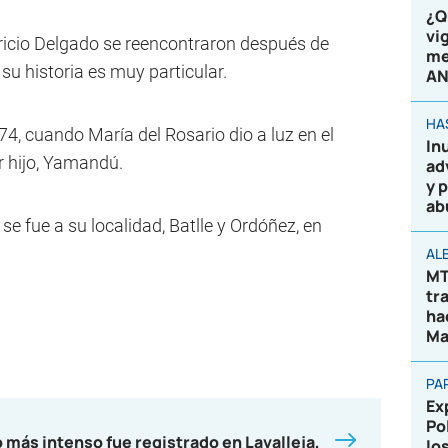
¿Q
vi
ricio Delgado se reencontraron después de
me
 su historia es muy particular.
AN
HA
, cuando María del Rosario dio a luz en el
In
er hijo, Yamandú.
ad
y 
ab
se fue a su localidad, Batlle y Ordóñez, en
AL
MT
tr
ha
Ma
PA
Ex
Po
 más intenso fue registrado en Lavalleja,
lo