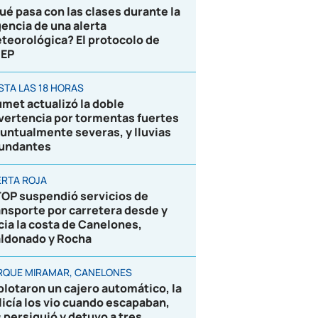
ué pasa con las clases durante la
gencia de una alerta
teorológica? El protocolo de
EP
STA LAS 18 HORAS
umet actualizó la doble
vertencia por tormentas fuertes
puntualmente severas, y lluvias
undantes
ERTA ROJA
OP suspendió servicios de
ansporte por carretera desde y
cia la costa de Canelones,
ldonado y Rocha
RQUE MIRAMAR, CANELONES
plotaron un cajero automático, la
licía los vio cuando escapaban,
s persiguió y detuvo a tres