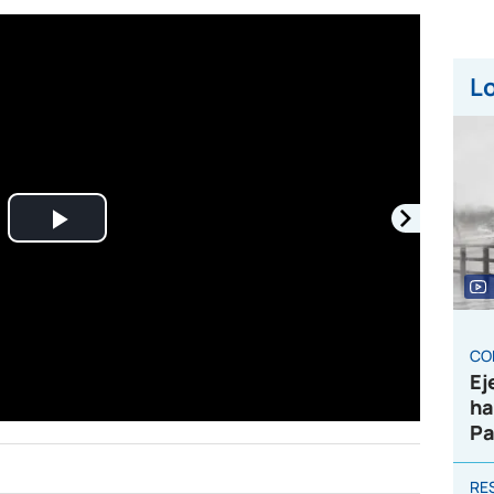
Lo
Play
Video
CO
Ej
ha
Pa
RE