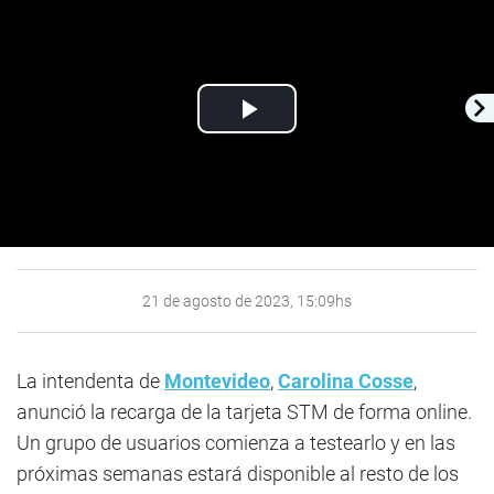
Play
Video
21 de agosto de 2023, 15:09hs
La intendenta de
Montevideo
,
Carolina Cosse
,
anunció la recarga de la tarjeta STM de forma online.
Un grupo de usuarios comienza a testearlo y en las
próximas semanas estará disponible al resto de los