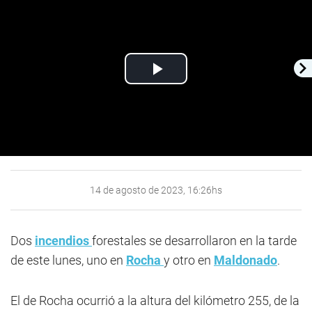
Play
Video
14 de agosto de 2023, 16:26hs
Dos
incendios
forestales se desarrollaron en la tarde
de este lunes, uno en
Rocha
y otro en
Maldonado
.
El de Rocha ocurrió a la altura del kilómetro 255, de la