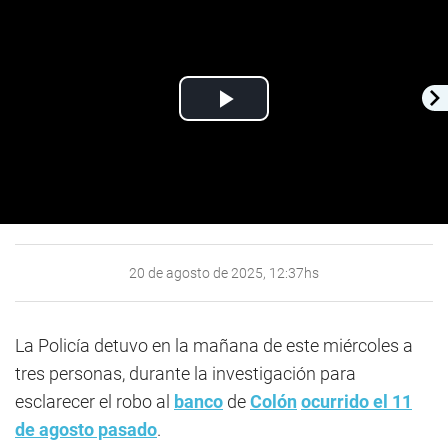
Play
Video
20 de agosto de 2025, 12:37hs
La Policía detuvo en la mañana de este miércoles a
tres personas, durante la investigación para
esclarecer el robo al
banco
de
Colón
ocurrido el 11
de agosto pasado
.