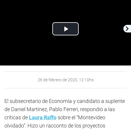
Play
Video
26 de febrero de 2020, 12:10hs
El subsecretario de Economía y candidato a suplente
de Daniel Martínez, Pablo Ferreri, respondió a las
críticas de
Laura Raffo
sobre el “Montevideo
olvidado”. Hizo un racconto de los proyectos