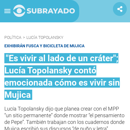
POLÍTICA
>
LUCÍA TOPOLANSKY
EXHIBIRÁN FUSCA Y BICICLETA DE MUJICA
"Es vivir al lado de un cráter";
Lucía Topolansky contó
emocionada cómo es vivir sin
Mujica
Lucía Topolansky dijo que planea crear con el MPP
“un sitio permanente” donde mostrar “el pensamiento
de Pepe”. También trabajan con los cuadernos donde
Mujica escribió sus discursos “de puño y letra”.