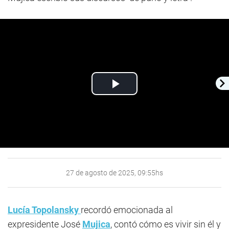
Play
Video
27 de agosto de 2025, 09:55hs
Lucía Topolansky
recordó emocionada al
expresidente José
Mujica
, contó cómo es vivir sin él y