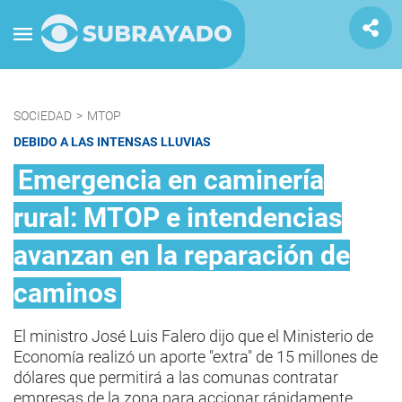
SOCIEDAD
>
MTOP
DEBIDO A LAS INTENSAS LLUVIAS
Emergencia en caminería
rural: MTOP e intendencias
avanzan en la reparación de
caminos
El ministro José Luis Falero dijo que el Ministerio de
Economía realizó un aporte "extra" de 15 millones de
dólares que permitirá a las comunas contratar
empresas de la zona para accionar rápidamente.