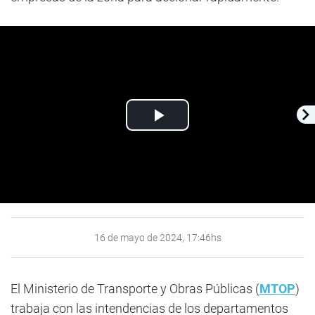
Play
Video
16 de mayo de 2024, 17:46hs
El Ministerio de Transporte y Obras Públicas (
MTOP
)
trabaja con las intendencias de los departamentos