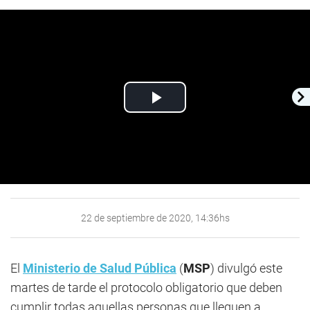
Play
Video
22 de septiembre de 2020, 14:36hs
El
Ministerio de Salud Pública
(
MSP
) divulgó este
martes de tarde el protocolo obligatorio que deben
cumplir todas aquellas personas que lleguen a