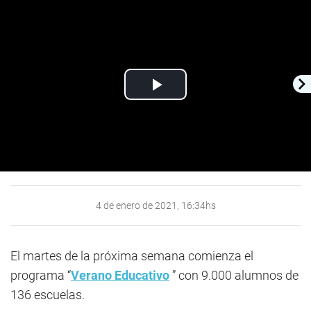
Play
Video
4 de enero de 2021, 16:34hs
El martes de la próxima semana comienza el
programa “
Verano Educativo
” con 9.000 alumnos de
136 escuelas.