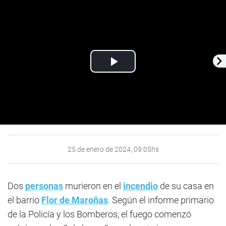
Play
Video
25 de enero de 2024, 09:05hs
Dos
personas
murieron en el
incendio
de su casa en
el barrio
Flor de Maroñas
. Según el informe primario
de la Policía y los Bomberos, el fuego comenzó