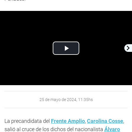
Play
Video
25 de mayo de 2024, 11:35hs
La precandidata del
Frente Amplio
,
Carolina Cosse
,
salió al cruce de los dichos del nacionalista
Álvaro