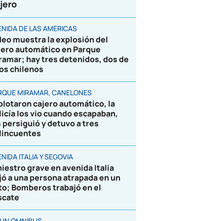
jero
ENIDA DE LAS AMÉRICAS
deo muestra la explosión del
jero automático en Parque
ramar; hay tres detenidos, dos de
los chilenos
RQUE MIRAMAR, CANELONES
plotaron cajero automático, la
licía los vio cuando escapaban,
s persiguió y detuvo a tres
lincuentes
NIDA ITALIA Y SEGOVIA
niestro grave en avenida Italia
jó a una persona atrapada en un
to; Bomberos trabajó en el
scate
 UN ÓMNIBUS