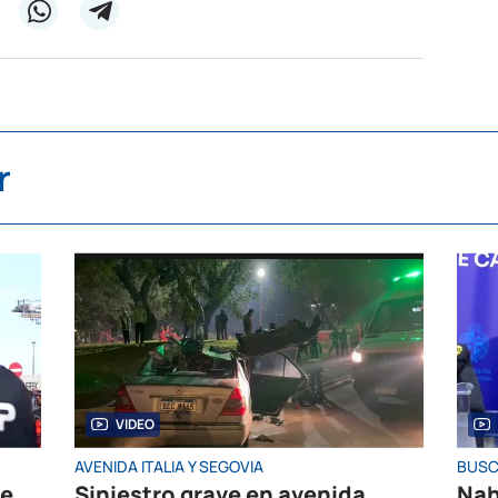
r
VIDEO
AVENIDA ITALIA Y SEGOVIA
BUSC
de
Siniestro grave en avenida
Nah