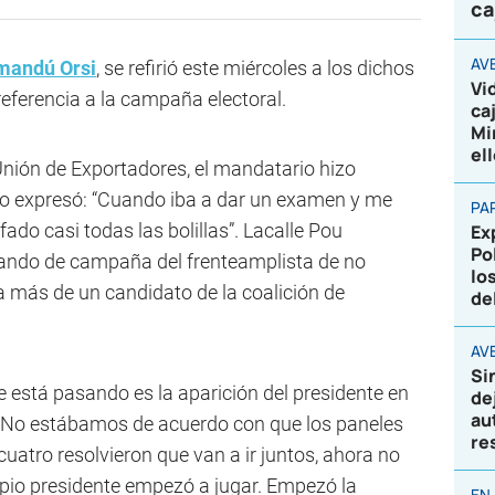
ca
AV
mandú Orsi
, se refirió este miércoles a los dichos
Vi
eferencia a la campaña electoral.
ca
Mi
el
nión de Exportadores, el mandatario hizo
lo expresó: “Cuando iba a dar un examen y me
PA
fado casi todas las bolillas”. Lacalle Pou
Ex
Po
omando de campaña del frenteamplista de no
lo
a más de un candidato de la coalición de
de
AVE
Si
ue está pasando es la aparición del presidente en
de
au
. ”No estábamos de acuerdo con que los paneles
re
cuatro resolvieron que van a ir juntos, ahora no
opio presidente empezó a jugar. Empezó la
EN