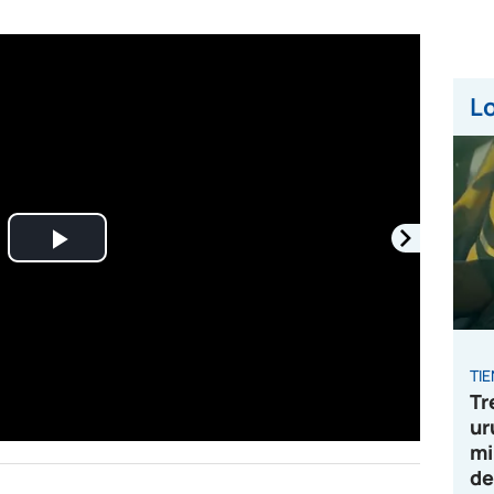
Lo
Play
Video
TI
Tr
ur
mi
de