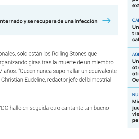
ex
CA
nternado y se recupera de una infección
Un
tr
ca
onales, solo están los Rolling Stones que
AG
Un
rganizando giras tras la muerte de un miembro
ot
 27 años. "Queen nunca supo hallar un equivalente
of
 Christian Eudeline, redactor jefe del bimestrial
Oe
NU
Mi
ju
/DC halló en seguida otro cantante tan bueno
vi
pe