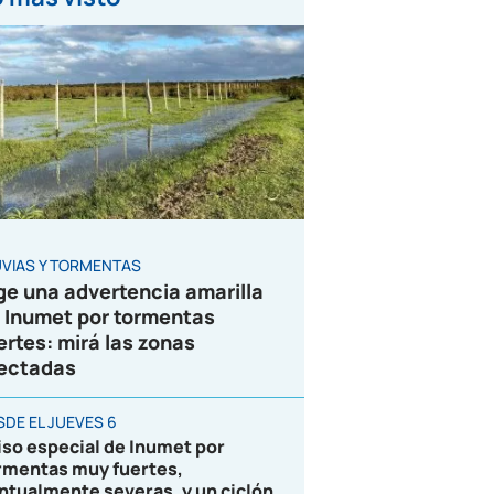
UVIAS Y TORMENTAS
ge una advertencia amarilla
 Inumet por tormentas
ertes: mirá las zonas
ectadas
SDE EL JUEVES 6
iso especial de Inumet por
rmentas muy fuertes,
ntualmente severas, y un ciclón