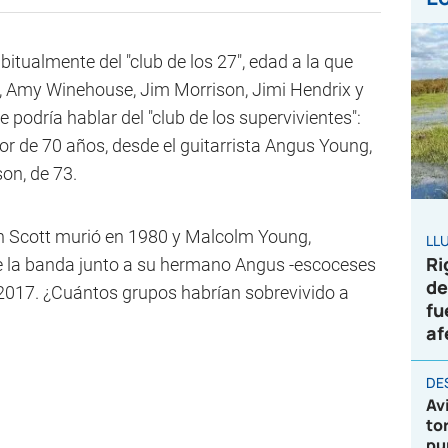
itualmente del "club de los 27", edad a la que
, Amy Winehouse, Jim Morrison, Jimi Hendrix y
se podría hablar del "club de los supervivientes":
r de 70 años, desde el guitarrista Angus Young,
on, de 73.
on Scott murió en 1980 y Malcolm Young,
LL
Ri
de la banda junto a su hermano Angus -escoceses
de
n 2017. ¿Cuántos grupos habrían sobrevivido a
fu
af
DE
Av
to
pu