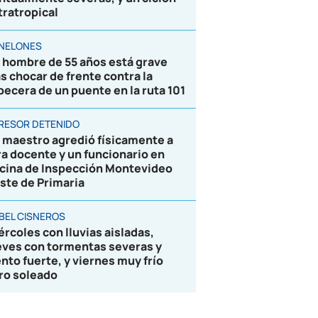
tratropical
NELONES
 hombre de 55 años está grave
as chocar de frente contra la
becera de un puente en la ruta 101
RESOR DETENIDO
 maestro agredió físicamente a
ra docente y un funcionario en
icina de Inspección Montevideo
ste de Primaria
BEL CISNEROS
ércoles con lluvias aisladas,
eves con tormentas severas y
ento fuerte, y viernes muy frío
ro soleado