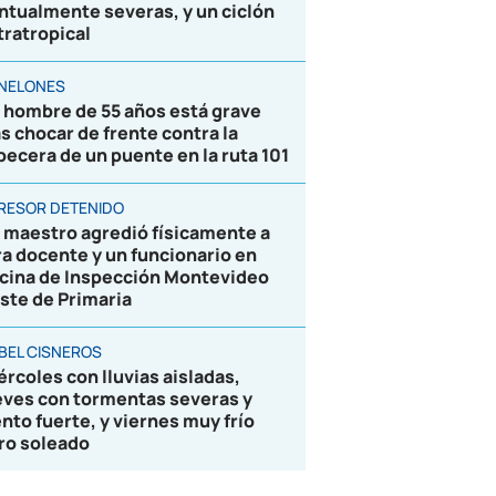
ntualmente severas, y un ciclón
tratropical
NELONES
 hombre de 55 años está grave
as chocar de frente contra la
becera de un puente en la ruta 101
RESOR DETENIDO
 maestro agredió físicamente a
ra docente y un funcionario en
icina de Inspección Montevideo
ste de Primaria
BEL CISNEROS
ércoles con lluvias aisladas,
eves con tormentas severas y
ento fuerte, y viernes muy frío
ro soleado