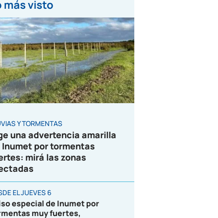
 más visto
UVIAS Y TORMENTAS
ge una advertencia amarilla
 Inumet por tormentas
ertes: mirá las zonas
ectadas
SDE EL JUEVES 6
iso especial de Inumet por
rmentas muy fuertes,