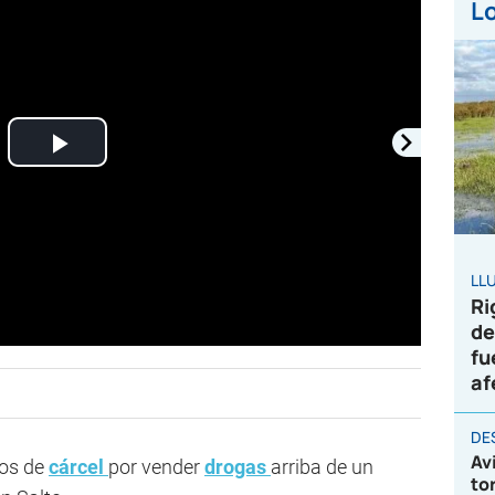
Lo
Play
Video
LL
Ri
de
fu
af
DE
Av
ños de
cárcel
por vender
drogas
arriba de un
to