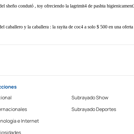
cciones
ional
Subrayado Show
ernacionales
Subrayado Deportes
nología e Internet
iosidades