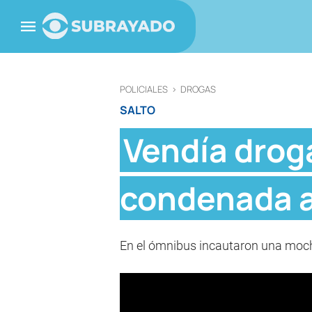
POLICIALES
>
DROGAS
SALTO
Vendía drog
condenada a 
En el ómnibus incautaron una mochi