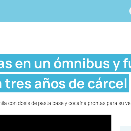
as en un ómnibus y f
tres años de cárcel
la con dosis de pasta base y cocaína prontas para su ve