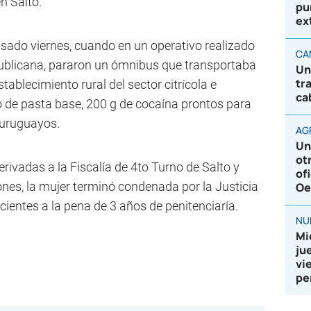
n Salto.
pu
ex
sado viernes, cuando en un operativo realizado
CA
epublicana, pararon un ómnibus que transportaba
Un
tr
ablecimiento rural del sector citrícola e
ca
o de pasta base, 200 g de cocaína prontos para
 uruguayos.
AG
Un
ot
ivadas a la Fiscalía de 4to Turno de Salto y
of
nes, la mujer terminó condenada por la Justicia
Oe
cientes a la pena de 3 años de penitenciaría.
NU
Mi
ju
vi
pe