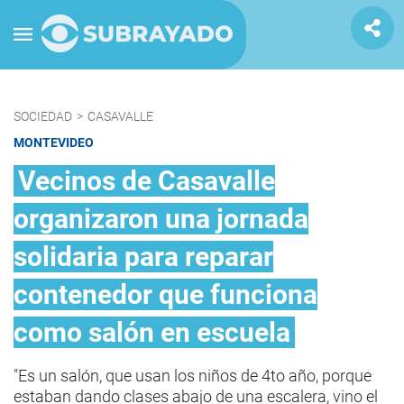
SOCIEDAD
>
CASAVALLE
MONTEVIDEO
Vecinos de Casavalle
organizaron una jornada
solidaria para reparar
contenedor que funciona
como salón en escuela
"Es un salón, que usan los niños de 4to año, porque
estaban dando clases abajo de una escalera, vino el