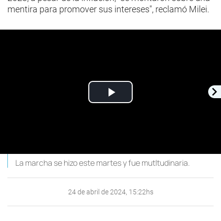
mentira para promover sus intereses", reclamó Milei.
Play
Video
La marcha se hizo este martes y fue mutltudinaria.
24 de abril de 2024, 15:22hs