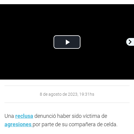
Play
Video
8 de agosto de 2023, 19:31hs
Una
reclusa
denunció haber sido víctima de
agresiones
por parte de su compañera de celda.