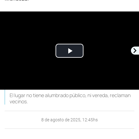
Play
Video
El lugar no tiene alumbrado público, ni vereda, reclaman
vecinos.
8 de agosto de 2025, 12:45hs