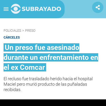
POLICIALES
>
PRESO
CÁRCELES
Un preso fue asesinado
durante un enfrentamiento en
el ex Comcar
El recluso fue trasladado herido hacia el hospital
Maciel pero murió producto de las puñaladas
recibidas.