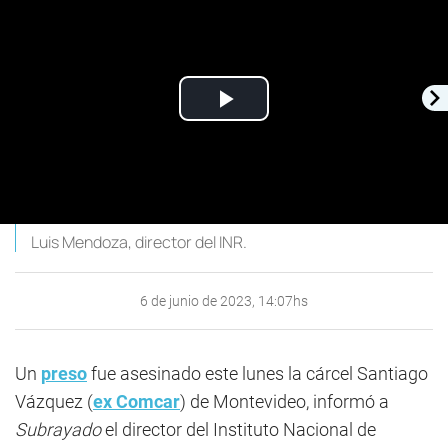
Play
Video
Luis Mendoza, director del INR.
6 de junio de 2023, 14:07hs
Un
preso
fue asesinado este lunes la cárcel Santiago
Vázquez (
ex Comcar
) de Montevideo, informó a
Subrayado
el director del Instituto Nacional de