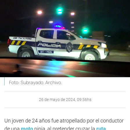
Foto: Subrayado. Archivo.
26 de mayo de 2024, 09:56hs
Un joven de 24 años fue atropellado por el conductor
de una
moto
ninja, al pretender cruzar la
ruta