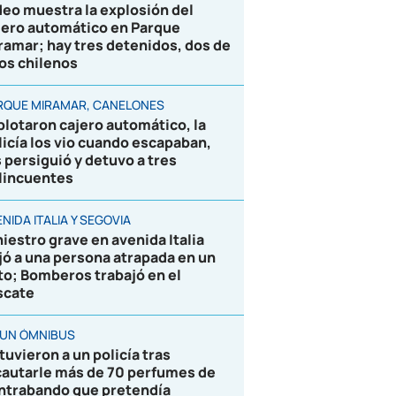
deo muestra la explosión del
jero automático en Parque
ramar; hay tres detenidos, dos de
los chilenos
RQUE MIRAMAR, CANELONES
plotaron cajero automático, la
licía los vio cuando escapaban,
s persiguió y detuvo a tres
lincuentes
NIDA ITALIA Y SEGOVIA
niestro grave en avenida Italia
jó a una persona atrapada en un
to; Bomberos trabajó en el
scate
 UN ÓMNIBUS
tuvieron a un policía tras
cautarle más de 70 perfumes de
ntrabando que pretendía