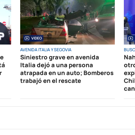
VIDEO
AVENIDA ITALIA Y SEGOVIA
BUSC
de
Siniestro grave en avenida
Nah
tá
Italia dejó a una persona
otr
r
atrapada en un auto; Bomberos
exp
trabajó en el rescate
Chi
can