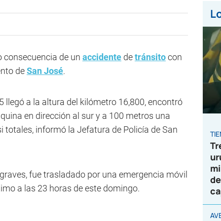
Lo
mo consecuencia de un
accidente
de
tránsito
con
ento de
San José
.
 llegó a la altura del kilómetro 16,800, encontró
quina en dirección al sur y a 100 metros una
 totales, informó la Jefatura de Policía de San
TI
Tr
ur
mi
y graves, fue trasladado por una emergencia móvil
de
óximo a las 23 horas de este domingo.
ca
AV