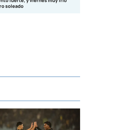
ento fuerte, y viernes muy frío
ro soleado