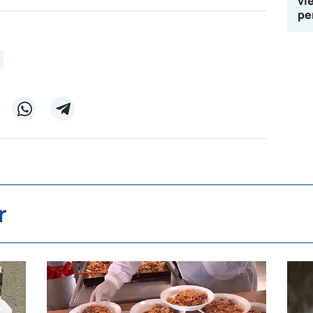
vi
pe
r