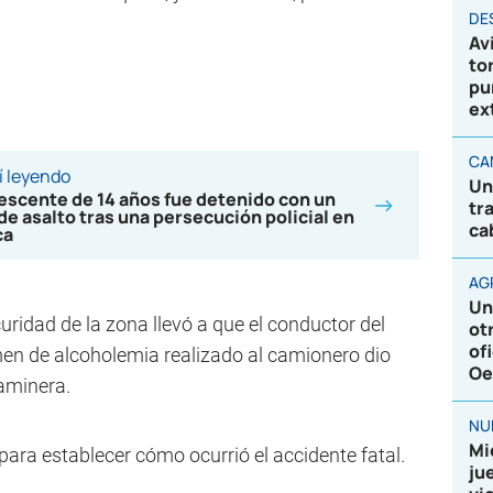
DE
Av
to
pu
ex
CA
í leyendo
Un
escente de 14 años fue detenido con un
tr
 de asalto tras una persecución policial en
ca
ca
AG
Un
ridad de la zona llevó a que el conductor del
ot
of
men de alcoholemia realizado al camionero dio
Oe
Caminera.
NU
Mi
 para establecer cómo ocurrió el accidente fatal.
ju