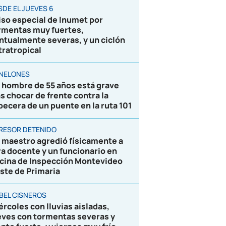
SDE EL JUEVES 6
iso especial de Inumet por
rmentas muy fuertes,
ntualmente severas, y un ciclón
tratropical
NELONES
 hombre de 55 años está grave
as chocar de frente contra la
becera de un puente en la ruta 101
RESOR DETENIDO
 maestro agredió físicamente a
ra docente y un funcionario en
icina de Inspección Montevideo
ste de Primaria
BEL CISNEROS
ércoles con lluvias aisladas,
eves con tormentas severas y