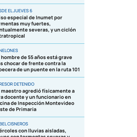
SDE EL JUEVES 6
iso especial de Inumet por
rmentas muy fuertes,
ntualmente severas, y un ciclón
tratropical
NELONES
 hombre de 55 años está grave
as chocar de frente contra la
becera de un puente en la ruta 101
RESOR DETENIDO
 maestro agredió físicamente a
ra docente y un funcionario en
icina de Inspección Montevideo
ste de Primaria
BEL CISNEROS
ércoles con lluvias aisladas,
eves con tormentas severas y