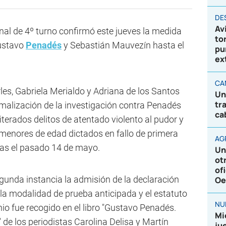
DE
Av
nal de 4º turno confirmó este jueves la medida
to
Gustavo
Penadés
y Sebastián Mauvezín hasta el
pu
ex
CA
es, Gabriela Merialdo y Adriana de los Santos
Un
tr
rmalización de la investigación contra Penadés
ca
eiterados delitos de atentado violento al pudor y
 menores de edad dictados en fallo de primera
AG
gas el pasado 14 de mayo.
Un
ot
of
gunda instancia la admisión de la declaración
Oe
 la modalidad de prueba anticipada y el estatuto
NU
io fue recogido en el libro "Gustavo Penadés.
Mi
de los periodistas Carolina Delisa y Martín
ju