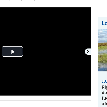
Lo
Play
Video
LL
Ri
de
fu
af