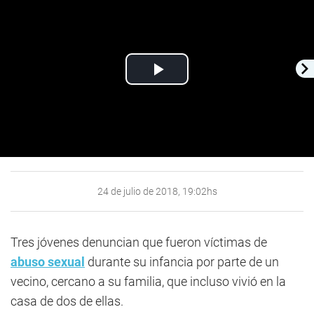
Play
Video
24 de julio de 2018, 19:02hs
Tres jóvenes denuncian que fueron víctimas de
abuso sexual
durante su infancia por parte de un
vecino, cercano a su familia, que incluso vivió en la
casa de dos de ellas.