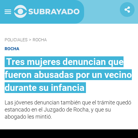
POLICIALES
>
ROCHA
ROCHA
Tres mujeres denuncian que
fueron abusadas por un vecino
durante su infancia
Las jóvenes denuncian también que el trámite quedó
estancado en el Juzgado de Rocha, y que su
abogado les mintió.