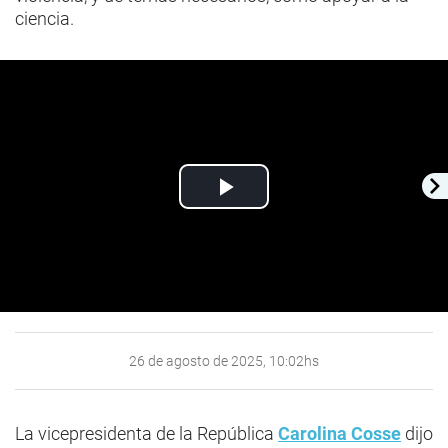
ciencia.
Play
Video
26 de agosto de 2025, 10:02hs
La vicepresidenta de la República
Carolina Cosse
dijo