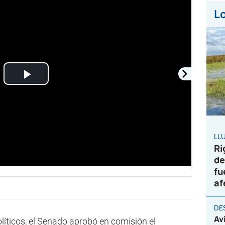
Lo
Play
Video
LL
Ri
de
fu
af
DE
Av
olíticos, el Senado aprobó en comisión el