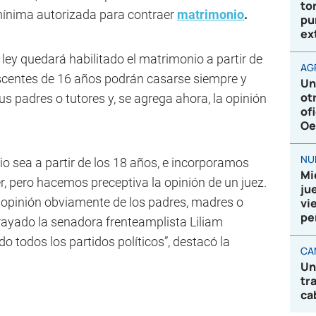
to
ínima autorizada para contraer
matrimonio
.
pu
ex
ley quedará habilitado el matrimonio a partir de
AG
scentes de 16 años podrán casarse siempre y
Un
ot
 padres o tutores y, se agrega ahora, la opinión
of
Oe
NU
 sea a partir de los 18 años, e incorporamos
Mi
er, pero hacemos preceptiva la opinión de un juez.
ju
a opinión obviamente de los padres, madres o
vi
pe
ubrayado la senadora frenteamplista Liliam
 todos los partidos políticos”, destacó la
CA
Un
tr
ca