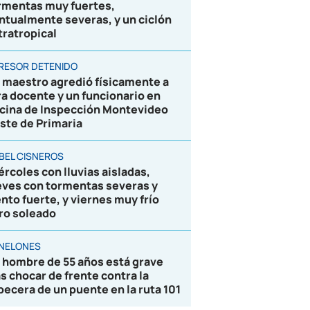
rmentas muy fuertes,
ntualmente severas, y un ciclón
tratropical
RESOR DETENIDO
 maestro agredió físicamente a
ra docente y un funcionario en
icina de Inspección Montevideo
ste de Primaria
BEL CISNEROS
ércoles con lluvias aisladas,
eves con tormentas severas y
ento fuerte, y viernes muy frío
ro soleado
NELONES
 hombre de 55 años está grave
as chocar de frente contra la
becera de un puente en la ruta 101