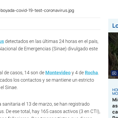
Lo
us
detectados en las últimas 24 horas en el país,
Nacional de Emergencias (Sinae) divulgado este
tal de casos, 14 son de
Montevideo
y 4 de
Rocha
.
icados los contactos y se mantiene un estricto
el Sinae.
HO
MO
Mi
 sanitaria el 13 de marzo, se han registrado
as
s. De ese total, hay 165 casos activos (3 en CTI),
ca
Pe