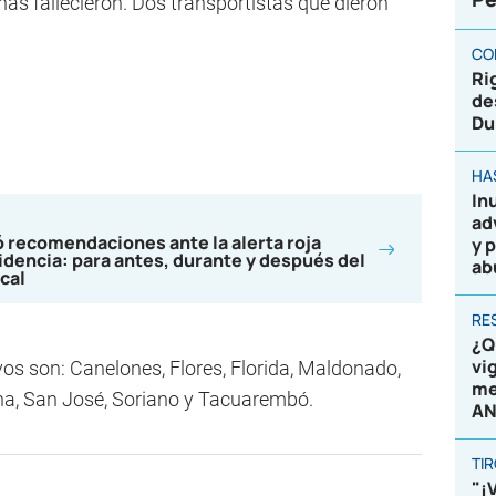
as fallecieron. Dos transportistas que dieron
CO
Ri
de
Du
HA
In
ad
 recomendaciones ante la alerta roja
y 
idencia: para antes, durante y después del
ab
cal
RE
¿Q
vi
s son: Canelones, Flores, Florida, Maldonado,
me
ha, San José, Soriano y Tacuarembó.
AN
TI
"¡