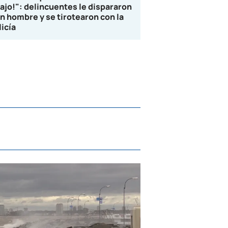
lajo!": delincuentes le dispararon
un hombre y se tirotearon con la
licía