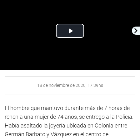
Play
Video
18 de noviembre de 2020, 17:39hs
El hombre que mantuvo durante más de 7 horas de
rehén a una mujer de 74 años, se entregó a la Policía.
Había asaltado la joyería ubicada en Colonia entre
Germán Barbato y Vázquez en el centro de