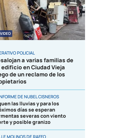
VIDEO
ERATIVO POLICIAL
salojan a varias familias de
 edificio en Ciudad Vieja
ego de un reclamo de los
opietarios
 INFORME DE NUBEL CISNEROS
uen las lluvias y para los
óximos días se esperan
rmentas severas con viento
erte y posible granizo
LLE MOLINOS DE RAFFO