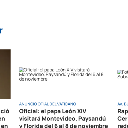
r
ANUNCIO OFIIAL DEL VATICANO
AV. B
nció
Oficial: el papa León XIV
Rap
en
visitará Montevideo, Paysandú
Cer
 en
y Florida del 6 al 8 de noviembre
red