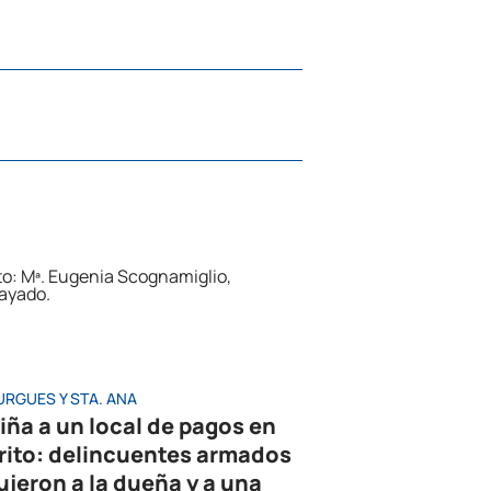
URGUES Y STA. ANA
iña a un local de pagos en
rito: delincuentes armados
ujeron a la dueña y a una