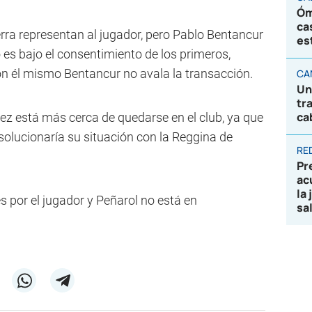
Óm
ca
ierra representan al jugador, pero Pablo Bentancur
es
 es bajo el consentimiento de los primeros,
on él mismo Bentancur no avala la transacción.
CA
Un
tr
ca
dez está más cerca de quedarse en el club, ya que
solucionaría su situación con la Reggina de
RE
Pr
ac
la
s por el jugador y Peñarol no está en
sa