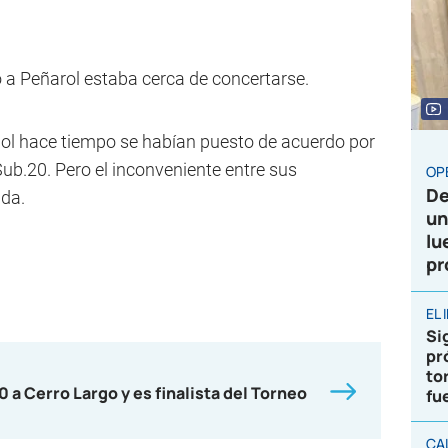
o a Peñarol estaba cerca de concertarse.
ñol hace tiempo se habían puesto de acuerdo por
Sub.20. Pero el inconveniente entre sus
OP
De
ada.
un
lu
pr
EL
Sig
pr
to
0 a Cerro Largo y es finalista del Torneo
fu
CA