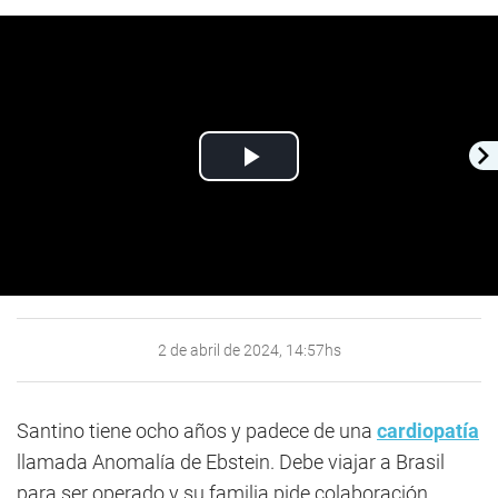
Play
Video
2 de abril de 2024, 14:57hs
Santino tiene ocho años y padece de una
cardiopatía
llamada Anomalía de Ebstein. Debe viajar a Brasil
para ser operado y su familia pide colaboración.